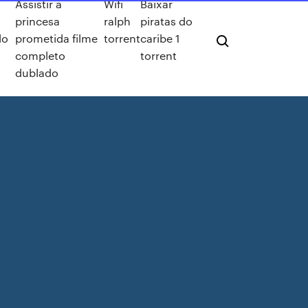
Assistir a
Wifi
Baixar
princesa
ralph
piratas do
do
prometida filme
torrent
caribe 1
completo
torrent
dublado