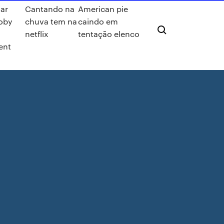
xar
Cantando na
American pie
oby
chuva tem na
caindo em
netflix
tentação elenco
ent