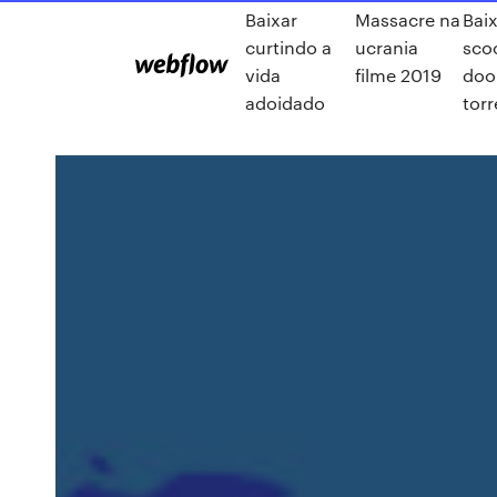
Baixar
Massacre na
Bai
curtindo a
ucrania
sco
vida
filme 2019
doo
adoidado
torr