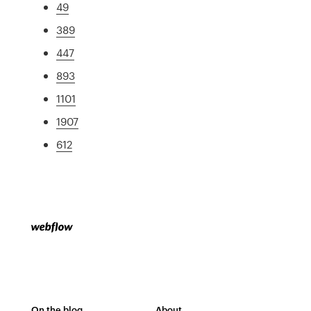
49
389
447
893
1101
1907
612
On the blog
About