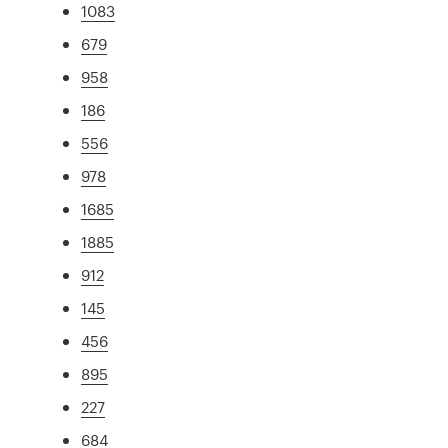
1083
679
958
186
556
978
1685
1885
912
145
456
895
227
684