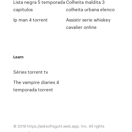
Lista negra 5 temporada
Colheita maldita 3
capitulos
colheita urbana elenco
Ip man 4 torrent
Assistir serie whiskey
cavalier online
Learn
Séries torrent tv
The vampire diaries 4
temporada torrent
© 2019 https://asksoftsgutt.web.app, Inc. All rights