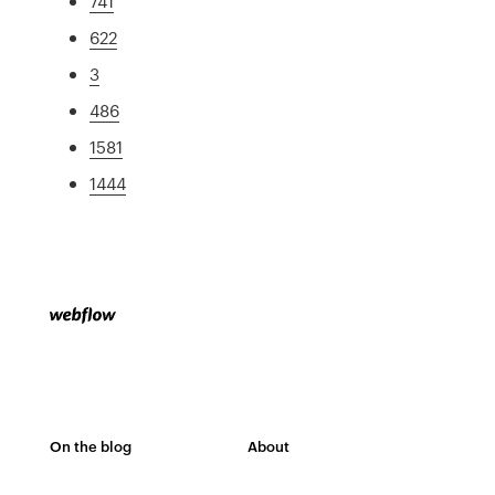
741
622
3
486
1581
1444
On the blog
About