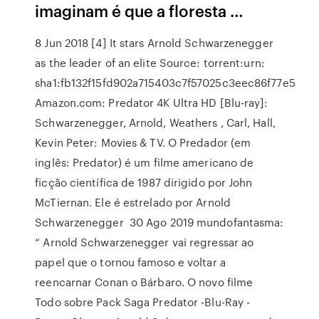
imaginam é que a floresta …
8 Jun 2018 [4] It stars Arnold Schwarzenegger
as the leader of an elite Source: torrent:urn:
sha1:fb132f15fd902a715403c7f57025c3eec86f77e5
Amazon.com: Predator 4K Ultra HD [Blu-ray]:
Schwarzenegger, Arnold, Weathers , Carl, Hall,
Kevin Peter: Movies & TV. O Predador (em
inglês: Predator) é um filme americano de
ficção científica de 1987 dirigido por John
McTiernan. Ele é estrelado por Arnold
Schwarzenegger 30 Ago 2019 mundofantasma:
“ Arnold Schwarzenegger vai regressar ao
papel que o tornou famoso e voltar a
reencarnar Conan o Bárbaro. O novo filme
Todo sobre Pack Saga Predator -Blu-Ray -