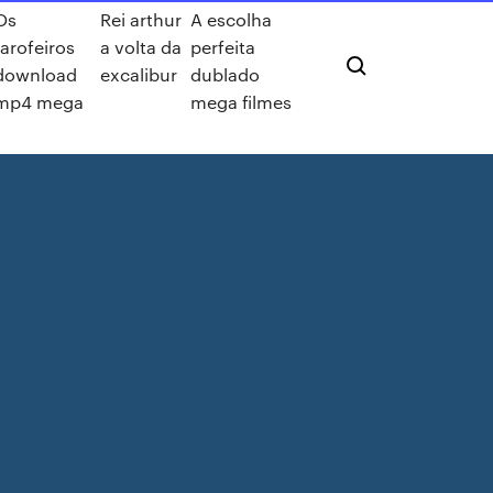
Os
Rei arthur
A escolha
farofeiros
a volta da
perfeita
download
excalibur
dublado
mp4 mega
mega filmes