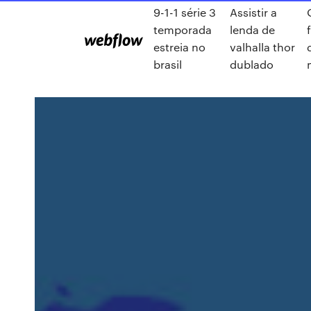
9-1-1 série 3
Assistir a
temporada
lenda de
estreia no
valhalla thor
brasil
dublado