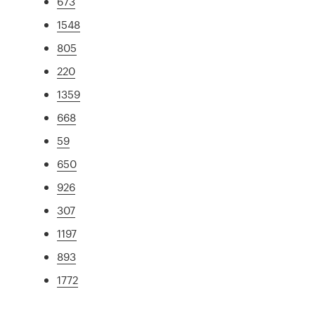
673
1548
805
220
1359
668
59
650
926
307
1197
893
1772