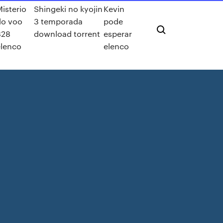
isterio
Shingeki no kyojin
Kevin
do voo
3 temporada
pode
828
download torrent
esperar
elenco
elenco