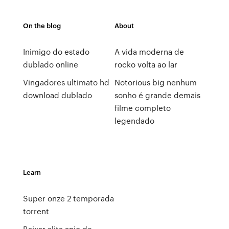
On the blog
About
Inimigo do estado
A vida moderna de
dublado online
rocko volta ao lar
Vingadores ultimato hd
Notorious big nenhum
download dublado
sonho é grande demais
filme completo
legendado
Learn
Super onze 2 temporada
torrent
Baixar alita anjo de