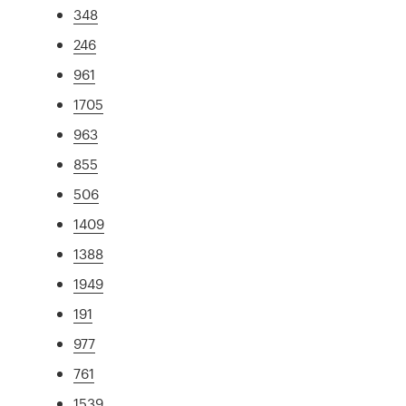
348
246
961
1705
963
855
506
1409
1388
1949
191
977
761
1539