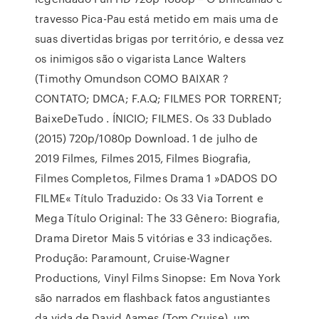
travesso Pica-Pau está metido em mais uma de
suas divertidas brigas por território, e dessa vez
os inimigos são o vigarista Lance Walters
(Timothy Omundson COMO BAIXAR ?
CONTATO; DMCA; F.A.Q; FILMES POR TORRENT;
BaixeDeTudo . ÍNICIO; FILMES. Os 33 Dublado
(2015) 720p/1080p Download. 1 de julho de
2019 Filmes, Filmes 2015, Filmes Biografia,
Filmes Completos, Filmes Drama 1 »DADOS DO
FILME« Título Traduzido: Os 33 Via Torrent e
Mega Título Original: The 33 Gênero: Biografia,
Drama Diretor Mais 5 vitórias e 33 indicações.
Produção: Paramount, Cruise-Wagner
Productions, Vinyl Films Sinopse: Em Nova York
são narrados em flashback fatos angustiantes
da vida de David Aames (Tom Cruise), um