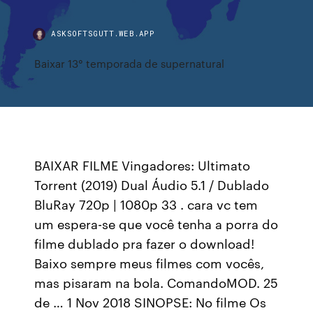
ASKSOFTSGUTT.WEB.APP
Baixar 13° temporada de supernatural
BAIXAR FILME Vingadores: Ultimato
Torrent (2019) Dual Áudio 5.1 / Dublado
BluRay 720p | 1080p 33 . cara vc tem
um espera-se que você tenha a porra do
filme dublado pra fazer o download!
Baixo sempre meus filmes com vocês,
mas pisaram na bola. ComandoMOD. 25
de … 1 Nov 2018 SINOPSE: No filme Os