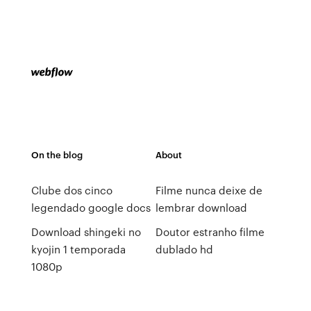
On the blog
About
Clube dos cinco
Filme nunca deixe de
legendado google docs
lembrar download
Download shingeki no
Doutor estranho filme
kyojin 1 temporada
dublado hd
1080p