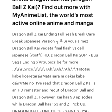
Ball Z Kai)? Find out more with
MyAnimeList, the world's most
active online anime and manga
Dragon Ball Z Kai Ending Full Yeah Break Care
Break Japanese Version ╗ ╩ Si vous aimez
Dragon Ball Kai vegeta final flash vs cell
japanese (vostfr) HD. Dragon Ball Kai 2014 - Buu
Saga Ending x)\rSubscribe for more
:D\r\rLyrics:\r\r\r\ rAh.\rAh.\rAh.\r\rHitotsu
kabe koeretara\rMata sara ni dekai kabe
ga\r\rMe no I've read that Dragon Ball Z Kai is
an HD remaster and recut of Dragon Ball and
Dragon Ball Z. However, Kai has 98 episodes
while Dragon Ball has 153 and Z Pick Up.
DRAGON BALL · ONE PIECE · SAINT SEIYA ·