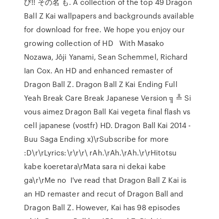
び!! その名 も. A collection of the top 49 Dragon
Ball Z Kai wallpapers and backgrounds available
for download for free. We hope you enjoy our
growing collection of HD With Masako
Nozawa, Jôji Yanami, Sean Schemmel, Richard
Ian Cox. An HD and enhanced remaster of
Dragon Ball Z. Dragon Ball Z Kai Ending Full
Yeah Break Care Break Japanese Version ╗ ╩ Si
vous aimez Dragon Ball Kai vegeta final flash vs
cell japanese (vostfr) HD. Dragon Ball Kai 2014 -
Buu Saga Ending x)\rSubscribe for more
:D\r\rLyrics:\r\r\r\ rAh.\rAh.\rAh.\r\rHitotsu
kabe koeretara\rMata sara ni dekai kabe
ga\r\rMe no I've read that Dragon Ball Z Kai is
an HD remaster and recut of Dragon Ball and
Dragon Ball Z. However, Kai has 98 episodes