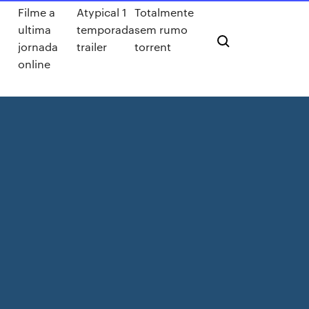
a
Filme a
Atypical 1
Totalmente
ultima
temporada
sem rumo
jornada
trailer
torrent
online